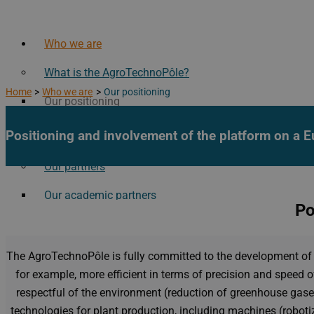
Who we are
What is the AgroTechnoPôle?
Home
Who we are
Our positioning
Our positioning
Our challenges
Positioning and involvement of the platform on a E
Our history
Our partners
Our academic partners
Po
Our private partners
Our Associated Partnership Laboratory
The AgroTechnoPôle is fully committed to the development of n
Visit the AgroTechnoPole!
for example, more efficient in terms of precision and speed o
Our resources
respectful of the environment (reduction of greenhouse gases,
Our Services
technologies for plant production, including machines (robotize