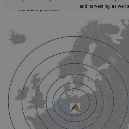
and harvesting, as well 
Our training courses
Documents
Contact us!
X