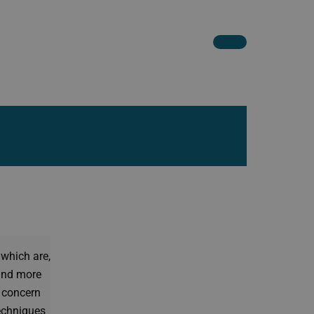
which are,
 and more
y concern
techniques