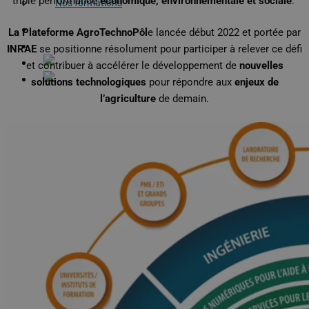
triple performance
économique, environnementale et sociale
.
Nos formations
Documents
La Plateforme AgroTechnoPôl
e lancée début 2022 et portée par
Contactez-nous !
INRAE
se positionne résolument pour participer à relever ce défi
et contribuer à accélérer le développement de
nouvelles
solutions technologiques
pour répondre aux
enjeux de
l’agriculture
de demain.
X