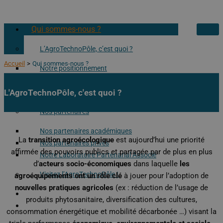
Qui sommes-nous ?
L’AgroTechnoPôle, c’est quoi ?
Accueil
Qui sommes-nous ?
Notre positionnement
Nos enjeux
L'AgroTechnoPôle, c'est quoi ?
Notre historique
Nos partenaires
Nos partenaires académiques
La
transition agroécologique
est aujourd’hui une priorité
Nos partenaires privés
affirmée des pouvoirs publics et partagée par de plus en plus
Notre Laboratoire Partenarial Associé
d’
acteurs socio-économiques
dans laquelle
les
Visitez l’AgroTechnoPôle !
agroéquipements ont un rôle clé
à jouer pour l’adoption de
nouvelles pratiques agricoles
(ex : réduction de l’usage de
Nos moyens
produits phytosanitaire, diversification des cultures,
Nos services
consommation énergétique et mobilité décarbonée …) visant la