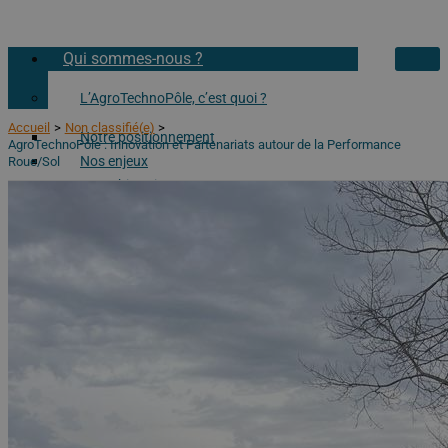
Qui sommes-nous ?
L’AgroTechnoPôle, c’est quoi ?
Accueil
Non classifié(e)
Notre positionnement
AgroTechnoPôle : Innovation et Partenariats autour de la Performance
Nos enjeux
Roue/Sol
Notre historique
Nos partenaires
Nos partenaires académiques
Nos partenaires privés
Notre Laboratoire Partenarial Associé
Visitez l’AgroTechnoPôle !
Nos moyens
Nos services