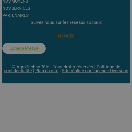
NOS MOYENS
NOS SERVICES
PARTENAIRES
Suivez nous sur les réseaux sociaux
Linkedin
Espace Presse
© AgroTechnoPôle | Tous droits réservés |
Politique de
confidentialité
|
Plan du site
|
Site réalisé par l’agence Overscan