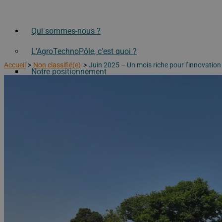
Qui sommes-nous ?
L’AgroTechnoPôle, c’est quoi ?
Accueil
Non classifié(e)
Juin 2025 – Un mois riche pour l’innovation
Notre positionnement
Nos enjeux
Notre historique
Nos partenaires
Nos partenaires académiques
Nos partenaires privés
Notre Laboratoire Partenarial Associé
Visitez l’AgroTechnoPôle !
Nos moyens
Nos services