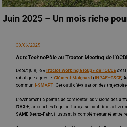
Juin 2025 – Un mois riche pour
30/06/2025
AgroTechnoPôle
au
Tractor
Meeting
de l’OCDE
Début juin, le «
Tractor Working Group » de l’OCDE
s’est
robotique agricole.
Clément Moignard
(
INRAE–TSCF
, 
commun
i-SMART
. Cet outil d’évaluation des trajectoi
L’événement a permis de confronter les visions des diffé
l’OCDE, auxquelles l’équipe française contribue activeme
SAME Deutz-Fahr
, illustrant la complémentarité entre 